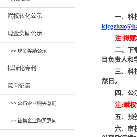
赋权转化公示
一、科
kjcgzhzx@h
现金奖励公示
注:拟
二、下
>>
现金奖励公示
目负责人和
拟转化专利
三、科
然日。
意向征集
四、公
>>
公布企业购买意向
注:赋
五、预
>>
征集企业购买意向
六、审